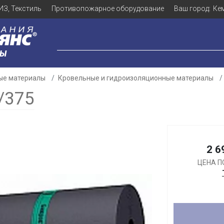
ИЗ, Текстиль
Противопожарное оборудование
Ваш город:
Ке
ЛЫ
ые материалы
Кровельные и гидроизоляционные материалы
/375
Для клиентов всех банков
2 6
ЦЕНА П
Разбейте
оплату
а части
без переплат
График платежей