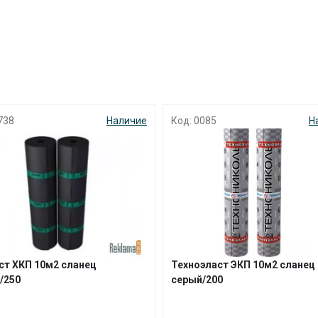
раз в 2 недели
738
Наличие
Код: 0085
Н
ст ХКП 10м2 сланец
Техноэласт ЭКП 10м2 сланец
/250
серый/200