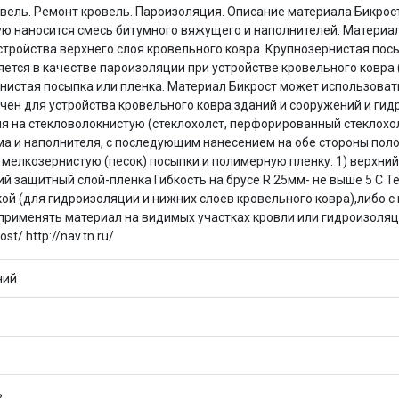
Оставшиеся
75
% будут
списываться
вель. Ремонт кровель. Пароизоляция. Описание материала Бикрос
с вашей карты
по
25
%
каждые 2 недели
рую наносится смесь битумного вяжущего и наполнителей. Материа
устройства верхнего слоя кровельного ковра. Крупнозернистая по
ется в качестве пароизоляции при устройстве кровельного ковра 
истая посыпка или пленка. Материал Бикрост может использовать
чен для устройства кровельного ковра зданий и сооружений и ги
я на стекловолокнистую (стеклохолст, перфорированный стеклохо
Подробнее
об оплате Плайтом
ма и наполнителя, с последующим нанесением на обе стороны поло
, мелкозернистую (песок) посыпки и полимерную пленку. 1) верхни
ий защитный слой-пленка Гибкость на брусе R 25мм- не выше 5 С Т
ой (для гидроизоляции и нижних слоев кровельного ковра),либо с
 применять материал на видимых участках кровли или гидроизоляц
25
st/ http://nav.tn.ru/
раз в 2
Остались вопросы?
недели
ний
8 800 302-02-51
plait.ru
ь