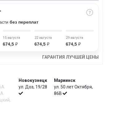
части
без переплат
15 августа
22 августа
29 августа
674,5
₽
674,5
₽
674,5
₽
ГАРАНТИЯ ЛУЧШЕЙ ЦЕНЫ
Новокузнецк
Мариинск
 6А
ул. Доз, 19/28
ул. 50 лет Октября,
2А
86В
цкий,