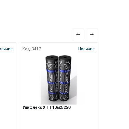
аличие
Код: 3417
Наличие
Код: 4558
Унифлекс ХПП 10м2/250
Унифлекс Э
серый/230