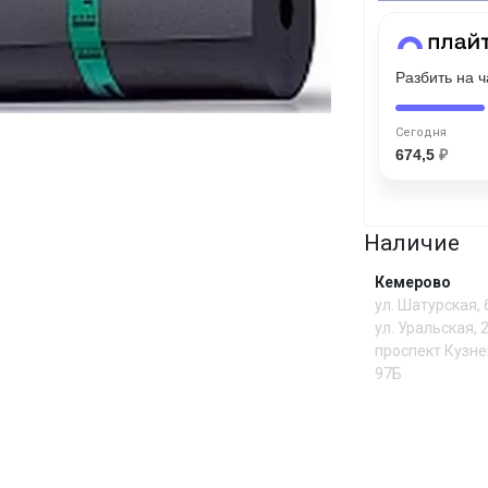
Сегодня
Разбить на 
25
%
Сегодня
674,5
₽
Добавляйте товары
в корзину
Наличие
Кемерово
ул. Шатурская,
Оплачивайте сегодня только
ул. Уральская, 
25
% картой любого банка
проспект Кузне
97Б
Получайте товар
выбранный способом
И