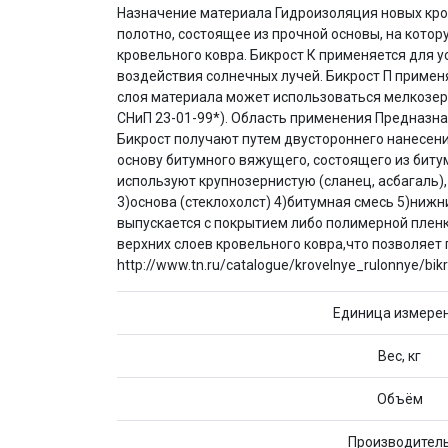
Назначение материала Гидроизоляция новых кро
полотно, состоящее из прочной основы, на кото
кровельного ковра. Бикрост К применяется для 
воздействия солнечных лучей. Бикрост П применя
слоя материала может использоваться мелкозерн
СНиП 23-01-99*). Область применения Предназна
Бикрост получают путем двустороннего нанесени
основу битумного вяжущего, состоящего из биту
используют крупнозернистую (сланец, асбагаль)
3)основа (стеклохолст) 4)битумная смесь 5)нижн
выпускается с покрытием либо полимерной пленк
верхних слоев кровельного ковра,что позволяет
http://www.tn.ru/catalogue/krovelnye_rulonnye/bikro
Единица измере
Вес, кг
Объём
Производител