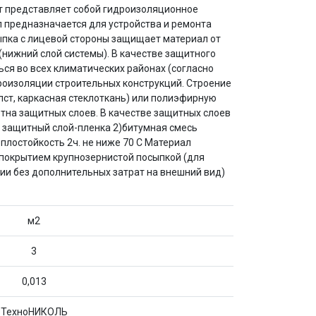
т представляет собой гидроизоляционное
л предназначается для устройства и ремонта
сыпка с лицевой стороны защищает материал от
(нижний слой системы). В качестве защитного
ся во всех климатических районах (согласно
дроизоляции строительных конструкций. Строение
лст, каркасная стеклоткань) или полиэфирную
тна защитных слоев. В качестве защитных слоев
й защитный слой-пленка 2)битумная смесь
еплостойкость 2ч. не ниже 70 С Материал
 покрытием крупнозернистой посыпкой (для
ии без дополнительных затрат на внешний вид)
м2
3
0,013
ТехноНИКОЛЬ