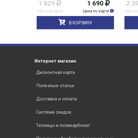
2 985
1 829
1 690
2 3
на по карте
Обычная цена
Цена по карте
Обычна
НУ
В КОРЗИНУ
Интернет магазин
Дисконтная карта
Полезные статьи
Доставка и оплата
Система скидок
Теплицы и поликарбонат