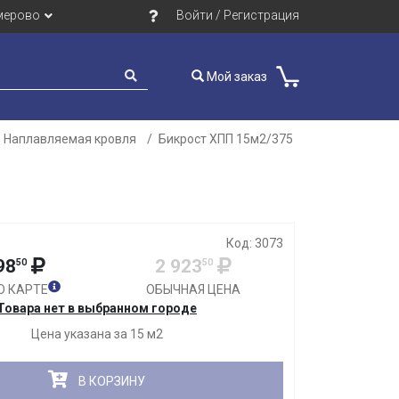
мерово
Войти / Регистрация
Мой заказ
Наплавляемая кровля
Бикрост ХПП 15м2/375
Закрыть
Код: 3073
98
2 923
50
50
О КАРТЕ
ОБЫЧНАЯ ЦЕНА
Товара нет в выбранном городе
Цена указана за 15 м2
В КОРЗИНУ