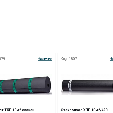
раз в 2 недели
079
Наличие
Код: 1807
Н
ст ТКП 10м2 сланец
Стеклоизол ХПП 10м2/420