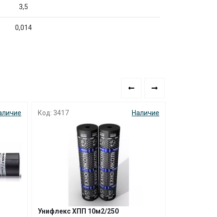
3,5
0,014
аличие
Код: 3417
Наличие
Код: 1806
Унифлекс ХПП 10м2/250
Стеклоизол