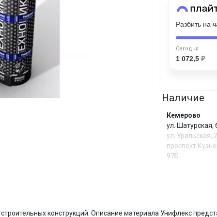
График платежей
Разбить на 
Сегодня
25
%
Сегодня
1 072,5
₽
Наличие
Добавляйте товары
в корзину
Кемерово
ул. Шатурская,
ул. Уральская, 
Оплачивайте сегодня только
проспект Кузне
25
% картой любого банка
97Б
Получайте товар
выбранный способом
И
 строительных конструкций. Описание материала Унифлекс предст