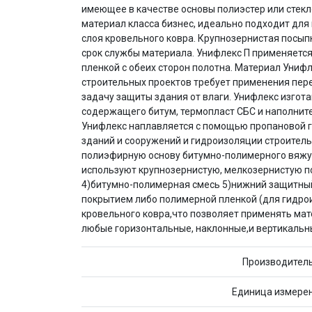
имеющее в качестве основы полиэстер или стек
материал класса бизнес, идеально подходит для
слоя кровельного ковра. Крупнозернистая посып
срок службы материала. Унифлекс П применяется
пленкой с обеих сторон полотна. Материал Униф
строительных проектов требует применения пер
задачу защиты здания от влаги. Унифлекс изгот
содержащего битум, термопласт СБС и наполните
Унифлекс наплавляется с помощью пропановой г
зданий и сооружений и гидроизоляции строитель
полиэфирную основу битумно-полимерного вяжуще
используют крупнозернистую, мелкозернистую по
4)битумно-полимерная смесь 5)нижний защитный с
покрытием либо полимерной пленкой (для гидрои
кровельного ковра,что позволяет применять мат
любые горизонтальные, наклонные,и вертикальные п
Производител
Единица измере