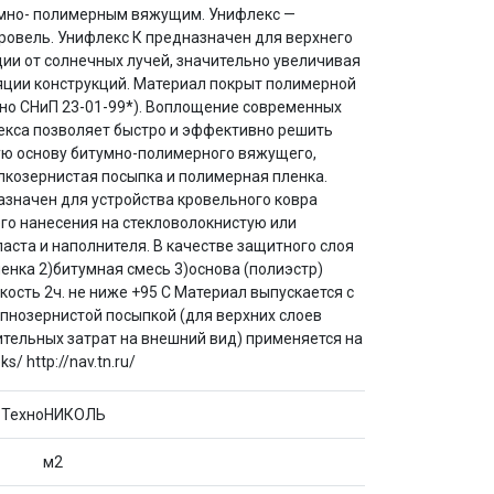
тумно- полимерным вяжущим. Унифлекс —
ровель. Унифлекс К предназначен для верхнего
ии от солнечных лучей, значительно увеличивая
ляции конструкций. Материал покрыт полимерной
сно СНиП 23-01-99*). Воплощение современных
екса позволяет быстро и эффективно решить
ную основу битумно-полимерного вяжущего,
лкозернистая посыпка и полимерная пленка.
значен для устройства кровельного ковра
го нанесения на стекловолокнистую или
ста и наполнителя. В качестве защитного слоя
енка 2)битумная смесь 3)основа (полиэстр)
ость 2ч. не ниже +95 С Материал выпускается с
упнозернистой посыпкой (для верхних слоев
ительных затрат на внешний вид) применяется на
 http://nav.tn.ru/
ТехноНИКОЛЬ
м2