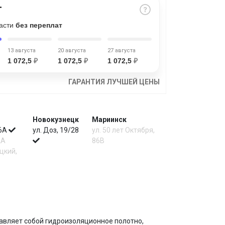
части
без переплат
13 августа
20 августа
27 августа
1 072,5
₽
1 072,5
₽
1 072,5
₽
ГАРАНТИЯ ЛУЧШЕЙ ЦЕНЫ
Новокузнецк
Мариинск
 6А
ул. Доз, 19/28
ул. 50 лет Октября,
2А
86В
цкий,
авляет собой гидроизоляционное полотно,