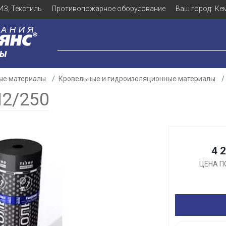
ИЗ, Текстиль
Противопожарное оборудование
Ваш город:
Ке
ЛЫ
ые материалы
Кровельные и гидроизоляционные материалы
2/250
Для клиентов всех банков
4 
ЦЕНА П
Разбейте
оплату
а части
без переплат