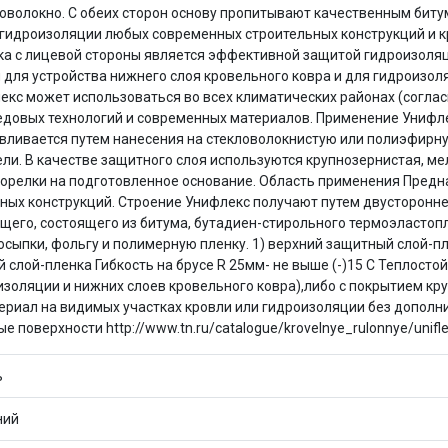
Оставшиеся
75
% будут
списываться
ловолокно. С обеих сторон основу пропитывают качественным би
 гидроизоляции любых современных строительных конструкций и к
с вашей карты
по
25
%
каждые 2 недели
ка с лицевой стороны является эффективной защитой гидроизоляц
 для устройства нижнего слоя кровельного ковра и для гидроизо
лекс может использоваться во всех климатических районах (согла
едовых технологий и современных материалов. Применение Унифл
авливается путем нанесения на стекловолокнистую или полиэфир
Подробнее
об оплате Плайтом
ли. В качестве защитного слоя используются крупнозернистая, ме
орелки на подготовленное основание. Область применения Предна
ных конструкций. Строение Унифлекс получают путем двусторонне
го, состоящего из битума, бутадиен-стирольного термоэластопла
сыпки, фольгу и полимерную пленку. 1) верхний защитный слой-пл
25
лой-пленка Гибкость на брусе R 25мм- не выше (-)15 С Теплостойк
раз в 2
золяции и нижних слоев кровельного ковра),либо с покрытием кр
Остались вопросы?
недели
ериал на видимых участках кровли или гидроизоляции без дополн
8 800 302-02-51
оверхности http://www.tn.ru/catalogue/krovelnye_rulonnye/unifleks/
plait.ru
ь
ний