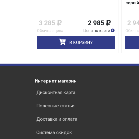
серый
5 999
3 285
2 985
2 9
на по карте
Обычная цена
Цена по карте
Обычна
НУ
В КОРЗИНУ
Интернет магазин
Дисконтная карта
Полезные статьи
Доставка и оплата
Система скидок