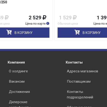
/250
49
2 529
1 529
1 39
я цена
Цена по карте
Обычная цена
Цена по 
В КОРЗИНУ
В КОРЗИНУ
Компания
Контакты
О холдинге
Адреса магазинов
Вакансии
Поставщикам
Достижения
Контакты
подразделений
Дилерские