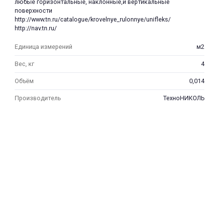
любые горизонтальные, наклонные,и вертикальные
поверхности
http://www.tn.ru/catalogue/krovelnye_rulonnye/unifleks/
http://nav.tn.ru/
Единица измерений
м2
Вес, кг
4
Объём
0,014
Производитель
ТехноНИКОЛЬ