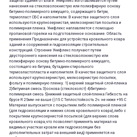
защиты здания от влаги. Унифлекс изготавливается путем
нанесения на стекловолокнистую или полиэфирную основу
битумно-полимерного вяжущего, содержащего битум,
термопласт СБС и наполнители. В качестве защитного слоя
используются крупнозернистая, мелкозернистая посыпка и
полимерная пленка. Унифлекс наплавляется с помощью
пропановой горелки на подготовленное основание. Область
применения Предназначен для устройства кровельного ковра
зданий и сооружений и гидроизоляции строительных
конструкций. Строение Унифлекс получают путем
двустороннего нанесения на стекловолокнистую или
полиэфирную основу битумно-полимерного вяжущего,
состоящего из битума, бутадиен-стирольного
термоэластопласта и наполнителя. В качестве защитного слоя
используют крупнозернистую, мелкозернистую посыпки,
фольгу и полимерную пленку. 1) верхний защитный слой-пленка
2)битумная смесь 3)основа (стеклохолст) 4)битумно-
полимерная смесь 5)нижний защитный слой-пленка Гибкость на
брусе R 25мм- не выше (-)15 С Теплостойкость 2ч. не ниже +95 С
Материал выпускается с покрытием либо полимерной пленкой
(для гидроизоляции и нижних слоев кровельного ковра),либо с
покрытием крупнозернистой посыпкой (для верхних слоев
кровельного ковра,что позволяет применять материал на
видимых участках кровли или гидроизоляции без
дополнительных затрат на внешний вид) применяется на