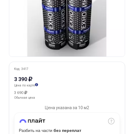
Добавляйте товары
в корзину
Оплачивайте сегодня только
25
% картой любого банка
Получайте товар
Код: 3417
выбранный способом
3 390
Цена по карте
Оставшиеся
75
% будут
3 690
списываться
с вашей карты
Обычная цена
по
25
%
каждые 2 недели
Цена указана за 10 м2
Разбить на части
без переплат
Подробнее