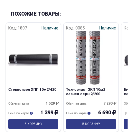
ПОХОЖИЕ ТОВАРЫ:
Код: 1807
Наличие
Код: 0085
Наличие
Код
Стеклоизол ХПП 10м2/420
Техноэласт ЭКП 10м2
Бик
сланец серый/200
сер
1 529
7 290
Обычная цена
Обычная цена
Обыч
1 399
6 690
Цена по карте
Цена по карте
Цена
В КОРЗИНУ
В КОРЗИНУ