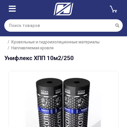
Для клиентов всех банков
Кровельные и гидроизоляционные материалы
Разбейте
Наплавляемая кровля
оплату
на части
Унифлекс ХПП 10м2/250
без переплат
График платежей
Сегодня
25
%