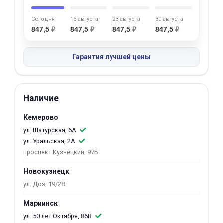
об оплате Плайтом
Сегодня
16 августа
23 августа
30 августа
847,5
₽
847,5
₽
847,5
₽
847,5
₽
Гарантия лучшей цены
Остались вопросы?
25
8 800 302-02-51
plait.ru
раз в 2
Наличие
недели
Кемерово
ул. Шатурская, 6А
ул. Уральская, 2А
проспект Кузнецкий, 97Б
Новокузнецк
ул. Доз, 19/28
Мариинск
ул. 50 лет Октября, 86В