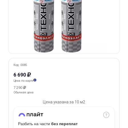
Добавляйте товары
в корзину
Оплачивайте сегодня только
25
% картой любого банка
Получайте товар
Код: 0085
выбранный способом
6 690
Цена по карте
Оставшиеся
75
% будут
7 290
списываться
с вашей карты
Обычная цена
по
25
%
каждые 2 недели
Цена указана за 10 м2
Разбить на части
без переплат
Подробнее