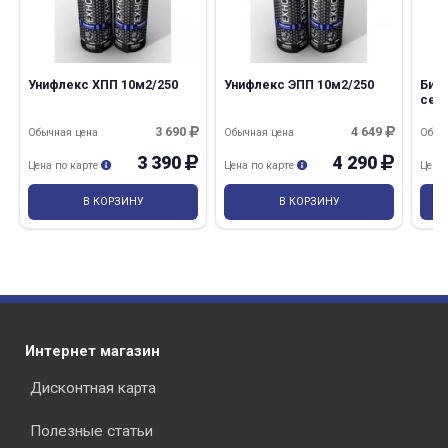
Унифлекс ХПП 10м2/250
Унифлекс ЭПП 10м2/250
Бик
сер
3 690
4 649
Обычная цена
Обычная цена
Обыч
3 390
4 290
Цена по карте
Цена по карте
Цена
В КОРЗИНУ
В КОРЗИНУ
Интернет магазин
Дисконтная карта
Полезные статьи