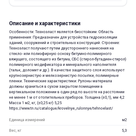
Описание и характеристики
Особенности: Техноэласт является биостойким. Область
применения: Предназначен для устройства гидроизоляции
зданий, сооружений и строительных конструкций. Строение:
раз в 2 недели
Техноэласт получают путем двустороннего нанесения на
стекло- или полиэфирную основу битумно-полимерного
вяжущего, состоящего из битума, СБС (стирол-бутадиен-стирол)
полимерного модификатора и минерального наполнителя
(тальк, доломит и др.). В качестве защитного слоя используют
крупнозернистую и мелкозернистую посыпки, полимерные
пленки. Технические характеристики: Рулоны материала
должны храниться в сухом закрытом помещении в
вертикальном положении в один ряд по высоте на расстоянии
не менее 1 м от отопительных приборов. Толщина (±0,1), мм 4,2
Масса 1 м2, кг, (±0,25 кг) 5,25
https://www.tn.ru/catalogue/krovelnye_rulonnye/tehnoelast/
Единица измерений
м2
Вес, кг
5,3