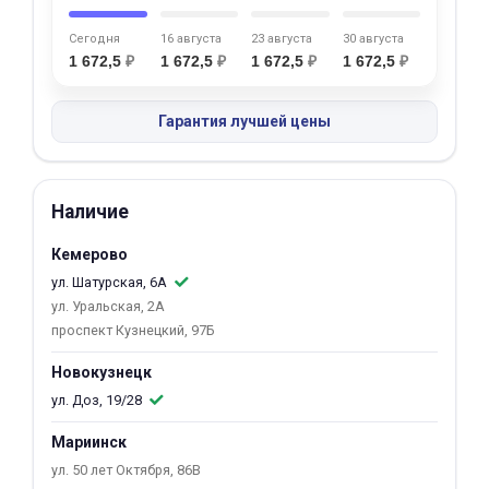
об оплате Плайтом
Сегодня
16 августа
23 августа
30 августа
1 672,5
₽
1 672,5
₽
1 672,5
₽
1 672,5
₽
Гарантия лучшей цены
Остались вопросы?
25
8 800 302-02-51
plait.ru
раз в 2
Наличие
недели
Кемерово
ул. Шатурская, 6А
ул. Уральская, 2А
проспект Кузнецкий, 97Б
Новокузнецк
ул. Доз, 19/28
Мариинск
ул. 50 лет Октября, 86В