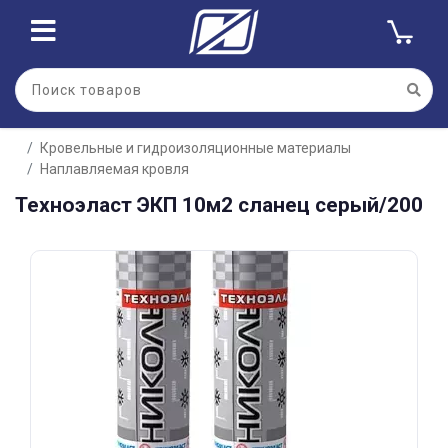
Для клиентов всех банков
Кровельные и гидроизоляционные материалы
Разбейте
Наплавляемая кровля
оплату
на части
Техноэласт ЭКП 10м2 сланец серый/200
без переплат
График платежей
Сегодня
25
%