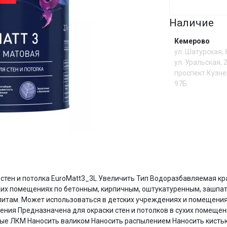
Наличие
Сегодня
25
%
Кемерово
ул. Шатурская,
ул. Уральская, 
проспект Кузне
97Б
Добавляйте товары
в корзину
Оплачивайте сегодня только
25
% картой любого банка
И
ля стен и потолка EuroMatt3_3L Увеличить Тип Водоразбавляемая к
Получайте товар
выбранный способом
ухих помещениях по бетонным, кирпичным, оштукатуренным, зашпа
итам. Может использоваться в детских учреждениях и помещения
ения Предназначена для окраски стен и потолков в сухих помещ
е ЛКМ Наносить валиком Наносить распылением Наносить кистью 
Оставшиеся
75
% будут
списываться