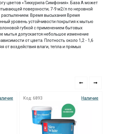
логу цветов «Тиккурила Симфония». База A может
питывающей поверхности; 7-9 м2/л по неровной
или распылением. Время высыхания Время
анный уровень устойчивости покрытия к мытью
оролоновой губкой с применением бытовых
осле мытья допускается небольшое изменение
висимости от цвета. Плотность около 1,2 - 1,6
яя от воздействия влаги, тепла и прямых
аличие
Код: 6893
Наличие
Код: 4221