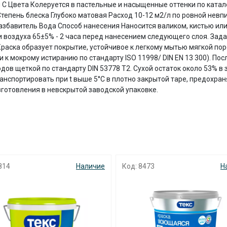
и C Цвета Колеруется в пастельные и насыщенные оттенки по ката
с вашей карты
по
25
%
каждые 2 недели
Степень блеска Глубоко матовая Расход 10-12 м2/л по ровной нев
. Разбавитель Вода Способ нанесения Наносится валиком, кистью 
 воздуха 65±5% - 2 часа перед нанесением следующего слоя. Зад
 Краска образует покрытие, устойчивое к легкому мытью мягкой п
 к мокрому истиранию по стандарту ISO 11998/ DIN EN 13 300). П
Подробнее
об оплате Плайтом
в щеткой по стандарту DIN 53778 Т2. Сухой остаток около 53% в за
анспортировать при t выше 5°C в плотно закрытой таре, предохран
изготовления в невскрытой заводской упаковке.
25
раз в 2
Остались вопросы?
недели
8 800 302-02-51
814
Наличие
Код: 8473
Н
plait.ru