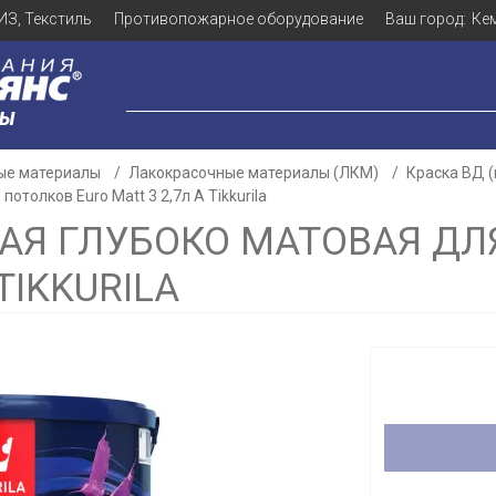
ИЗ, Текстиль
Противопожарное оборудование
Ваш город:
Ке
ЛЫ
ые материалы
Лакокрасочные материалы (ЛКМ)
Краска ВД 
отолков Euro Matt 3 2,7л A Tikkurila
АЯ ГЛУБОКО МАТОВАЯ ДЛ
TIKKURILA
Для клиентов всех банков
Разбейте
оплату
а части
без переплат
График платежей