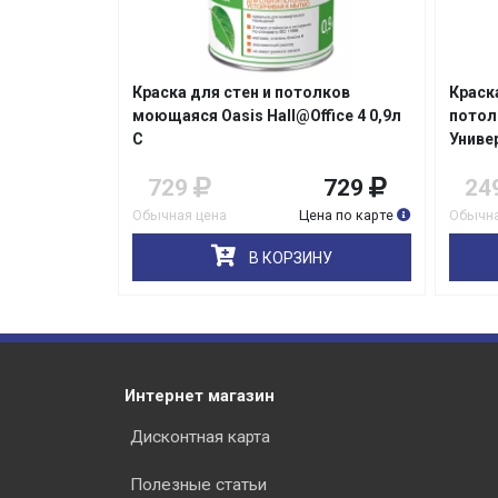
 супербелая
Краска для стен и потолков
Краск
кс
моющаяся Oasis Hall@Office 4 0,9л
потол
С
Униве
1 349
729
729
24
на по карте
Обычная цена
Цена по карте
Обычна
НУ
В КОРЗИНУ
Интернет магазин
Дисконтная карта
Полезные статьи