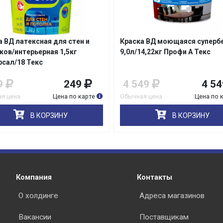
а ВД латексная для стен и
Краска ВД моющаяся суперб
ков/интерьерная 1,5кг
9,0л/14,22кг Профи А Текс
раз в 2 недели
рсал/18 Текс
9
249
4 549
4 54
я цена
Цена по карте
Обычная цена
Цена по 
В КОРЗИНУ
В КОРЗИНУ
Компания
Контакты
О холдинге
Адреса магазинов
Вакансии
Поставщикам