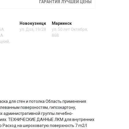
ГАРАНТИЯ ЛУЧШЕЙ ЦЕНЫ
Новокузнецк
Мариинск
 6А
ул. Доз, 19/28
ул. 50 лет Октября,
2А
86В
цкий,
раска для стен и потолка Область применения
тлеванным поверхностям, гипсокартону,
х административной группы лечебно-
ениях. ТЕХНИЧЕСКИЕ ДАННЫЕ ЛКМ для внутренних
Расход на шероховатую поверхность 7 m2/l