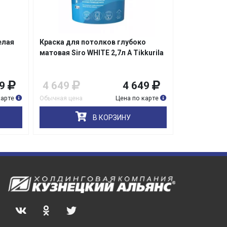
елая
Краска для потолков глубоко
Краска инте
матовая Siro WHITE 2,7л A Tikkurila
матовая для
Harmony Perf
9
4 649
4 649
5 399
карте
Обычная цена
Цена по карте
Обычная цена
В КОРЗИНУ