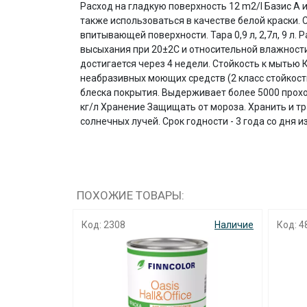
Расход на гладкую поверхность 12 m2/l Базис A 
также использоваться в качестве белой краски. 
впитывающей поверхности. Тара 0,9 л, 2,7л, 9 л
высыхания при 20±2C и относительной влажности
достигается через 4 недели. Стойкость к мытью
неабразивных моющих средств (2 класс стойкости
блеска покрытия. Выдерживает более 5000 проходо
кг/л Хранение Защищать от мороза. Хранить и тр
солнечных лучей. Срок годности - 3 года со дня 
ПОХОЖИЕ ТОВАРЫ:
Наличие
Код: 2308
Наличие
Код: 4