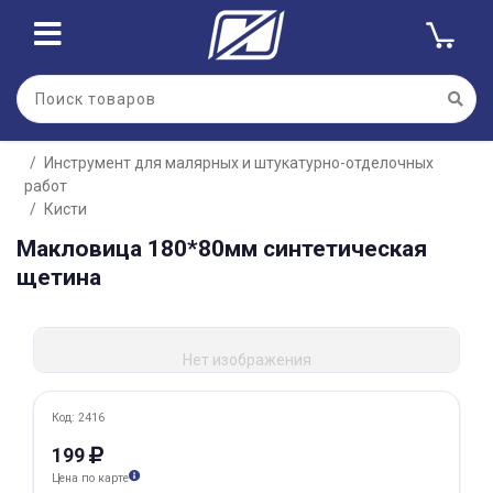
Для клиентов всех банков
Инструмент для малярных и штукатурно-отделочных
Разбейте
работ
оплату
на части
Кисти
без переплат
Макловица 180*80мм синтетическая
щетина
График платежей
Нет изображения
Сегодня
Код: 2416
25
%
199
Цена по карте