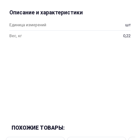
об оплате Плайтом
Описание и характеристики
Единица измерений
шт
Вес, кг
0,22
Остались вопросы?
25
8 800 302-02-51
plait.ru
раз в 2
недели
ПОХОЖИЕ ТОВАРЫ: