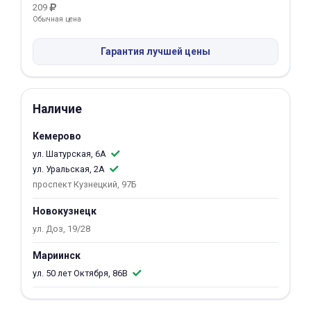
209
Обычная цена
Добавляйте товары
в корзину
Гарантия лучшей цены
Оплачивайте сегодня только
25
% картой любого банка
Наличие
Кемерово
Получайте товар
ул. Шатурская, 6А
выбранный способом
ул. Уральская, 2А
проспект Кузнецкий, 97Б
Оставшиеся
75
% будут
Новокузнецк
списываться
с вашей карты
ул. Доз, 19/28
по
25
%
каждые 2 недели
Мариинск
ул. 50 лет Октября, 86В
Подробнее