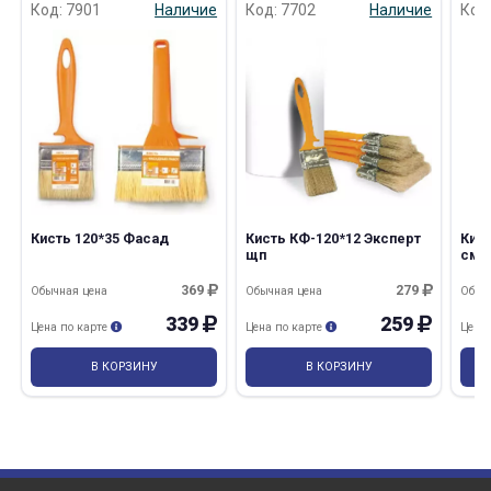
Код: 7901
Наличие
Код: 7702
Наличие
Код
раз в 2 недели
Кисть 120*35 Фасад
Кисть КФ-120*12 Эксперт
Кис
щп
сме
369
279
Обычная цена
Обычная цена
Обыч
339
259
Цена по карте
Цена по карте
Цена
В КОРЗИНУ
В КОРЗИНУ